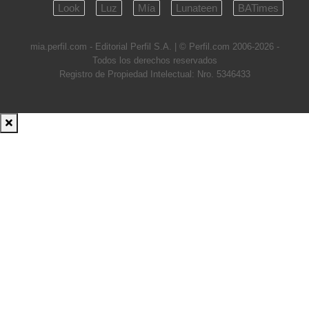
Look
Luz
Mía
Lunateen
BATimes
mia.perfil.com - Editorial Perfil S.A.
| © Perfil.com 2006-2026 -
Todos los derechos reservados
Registro de Propiedad Intelectual: Nro. 5346433