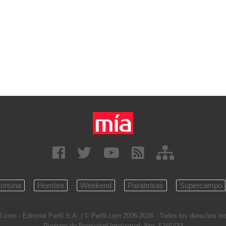
ortuna
Hombre
Weekend
Parabrisas
Supercampo
l.com - Editorial Perfil S.A.
| © Perfil.com 2006-2026 - Todos los derechos r
Registro de Propiedad Intelectual: Nro. 5346433