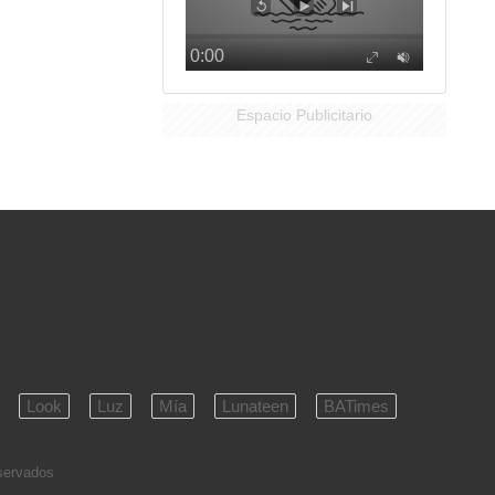
Espacio Publicitario
Look
Luz
Mía
Lunateen
BATimes
eservados