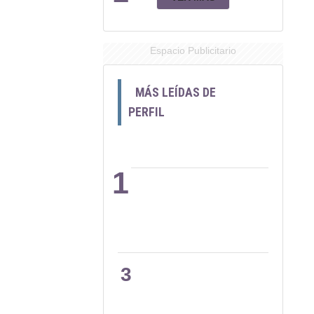
Espacio Publicitario
MÁS LEÍDAS DE
PERFIL
1
2
3