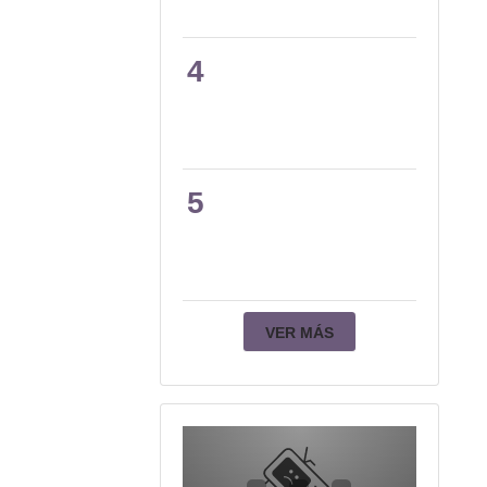
4
5
VER MÁS