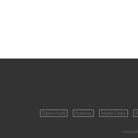
Diario Perfil
Noticias
Marie Claire
F
mia.perfi