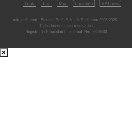
Look
Luz
Mía
Lunateen
BATimes
mia.perfil.com - Editorial Perfil S.A.
| © Perfil.com 2006-2026 -
Todos los derechos reservados
Registro de Propiedad Intelectual: Nro. 5346433