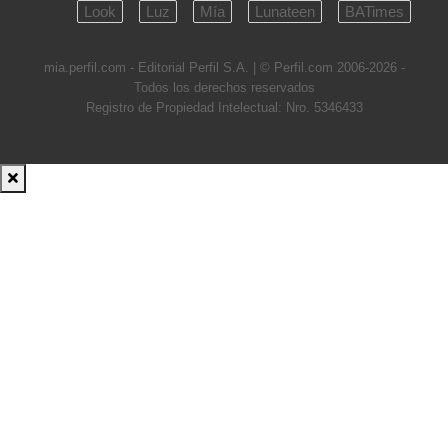
Look
Luz
Mía
Lunateen
BATimes
mia.perfil.com - Editorial Perfil S.A.
| © Perfil.com 2006-2026 -
Todos los derechos reservados
Registro de Propiedad Intelectual: Nro. 5346433