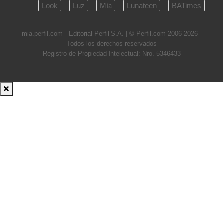
Look
Luz
Mía
Lunateen
BATimes
mia.perfil.com - Editorial Perfil S.A.
| © Perfil.com 2006-2026 -
Todos los derechos reservados
Registro de Propiedad Intelectual: Nro. 5346433