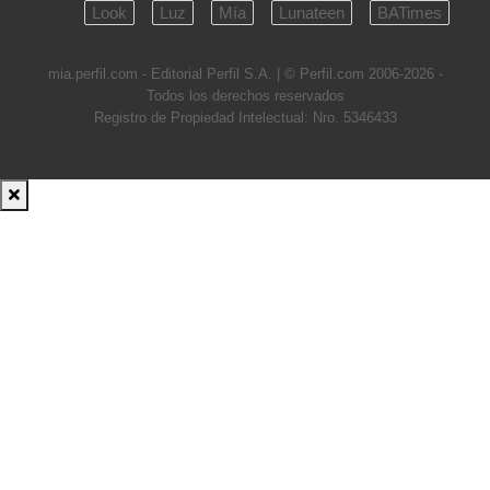
Look
Luz
Mía
Lunateen
BATimes
mia.perfil.com - Editorial Perfil S.A.
| © Perfil.com 2006-2026 -
Todos los derechos reservados
Registro de Propiedad Intelectual: Nro. 5346433