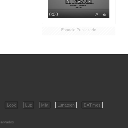
Espacio Publicitario
Look
Luz
Mía
Lunateen
BATimes
eservados