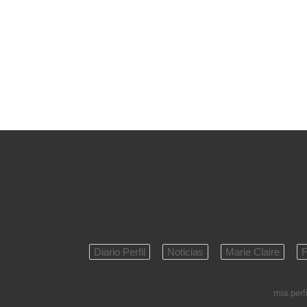
Diario Perfil
Noticias
Marie Claire
F
mia.perfi