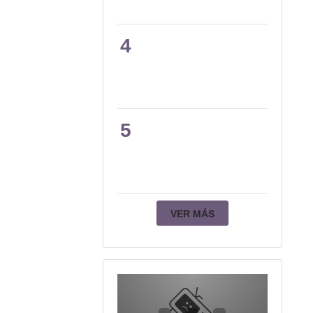
4
5
VER MÁS