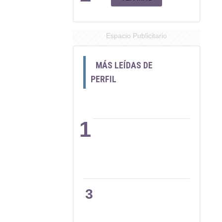
Espacio Publicitario
MÁS LEÍDAS DE
PERFIL
1
2
3