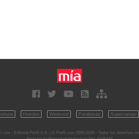
ortuna
Hombre
Weekend
Parabrisas
Supercampo
l.com - Editorial Perfil S.A.
| © Perfil.com 2006-2026 - Todos los derechos r
Registro de Propiedad Intelectual: Nro. 5346433