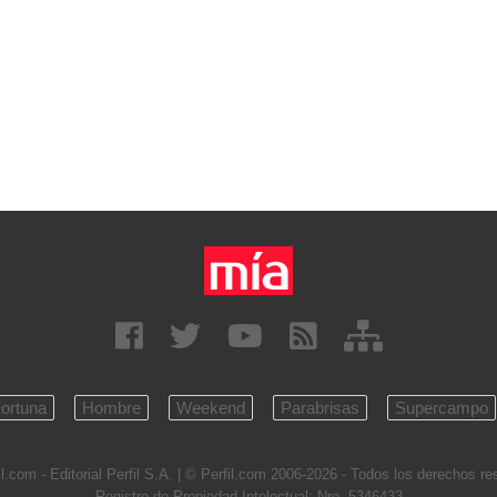
ortuna
Hombre
Weekend
Parabrisas
Supercampo
l.com - Editorial Perfil S.A.
| © Perfil.com 2006-2026 - Todos los derechos r
Registro de Propiedad Intelectual: Nro. 5346433