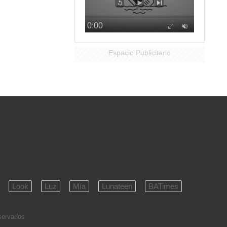
Espacio Publicitario
Look
Luz
Mía
Lunateen
BATimes
eservados