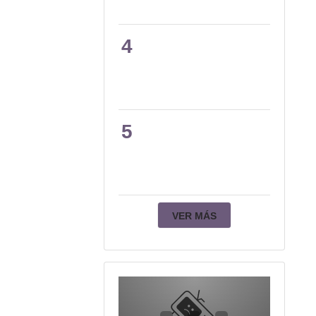
4
5
VER MÁS