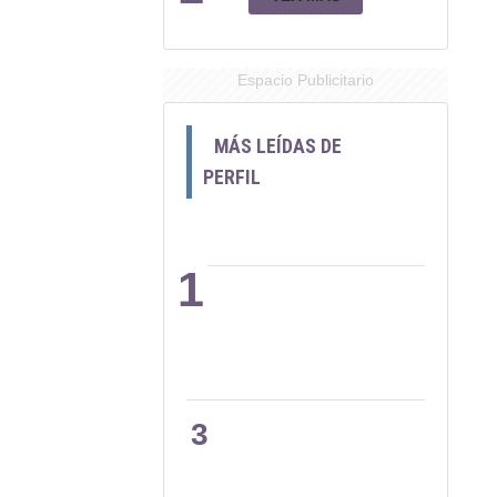
Espacio Publicitario
MÁS LEÍDAS DE
PERFIL
1
2
3