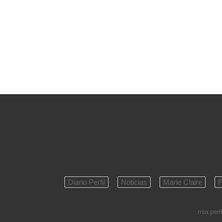
Diario Perfil
Noticias
Marie Claire
F
mia.perfi