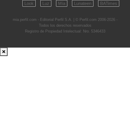
Look
Luz
Mía
Lunateen
BATimes
mia.perfil.com - Editorial Perfil S.A.
| © Perfil.com 2006-2026 -
Todos los derechos reservados
Registro de Propiedad Intelectual: Nro. 5346433