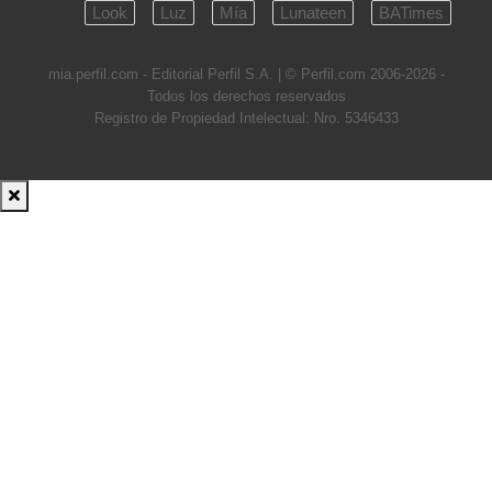
Look
Luz
Mía
Lunateen
BATimes
mia.perfil.com - Editorial Perfil S.A.
| © Perfil.com 2006-2026 -
Todos los derechos reservados
Registro de Propiedad Intelectual: Nro. 5346433