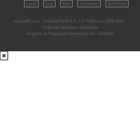
Look
Luz
Mía
Lunateen
BATimes
mia.perfil.com - Editorial Perfil S.A.
| © Perfil.com 2006-2026 -
Todos los derechos reservados
Registro de Propiedad Intelectual: Nro. 5346433