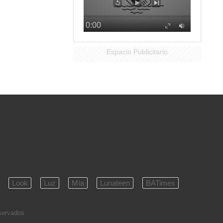
Espacio Publicitario
Look
Luz
Mía
Lunateen
BATimes
eservados