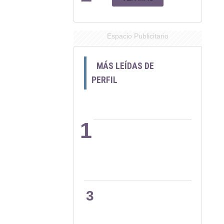
Espacio Publicitario
MÁS LEÍDAS DE
PERFIL
1
2
3