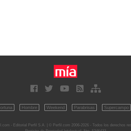
ortuna
Hombre
Weekend
Parabrisas
Supercampo
l.com - Editorial Perfil S.A.
| © Perfil.com 2006-2026 - Todos los derechos r
Registro de Propiedad Intelectual: Nro. 5346433