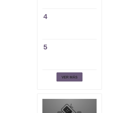
4
5
VER MÁS