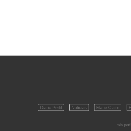
Diario Perfil
Noticias
Marie Claire
F
mia.perfi