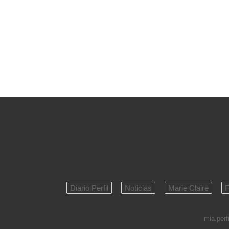
Diario Perfil
Noticias
Marie Claire
F
mia.perfi