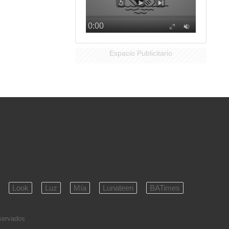
Espacio Publicitario
Look
Luz
Mía
Lunateen
BATimes
eservados