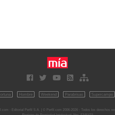
ortuna
Hombre
Weekend
Parabrisas
Supercampo
l.com - Editorial Perfil S.A.
| © Perfil.com 2006-2026 - Todos los derechos r
Registro de Propiedad Intelectual: Nro. 5346433