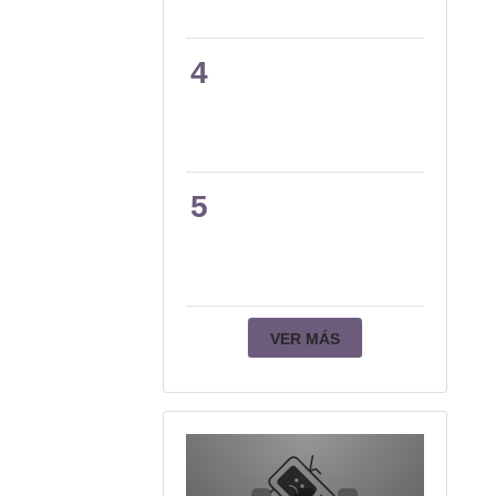
4
5
VER MÁS