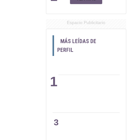
Espacio Publicitario
MÁS LEÍDAS DE
PERFIL
1
2
3