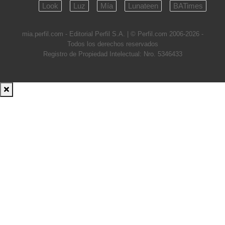
Look
Luz
Mía
Lunateen
BATimes
mia.perfil.com - Editorial Perfil S.A.
| © Perfil.com 2006-2026 -
Todos los derechos reservados
Registro de Propiedad Intelectual: Nro. 5346433