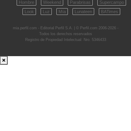
Hombre
Weekend
Parabrisas
Supercampo
Look
Luz
Mía
Lunateen
BATimes
mia.perfil.com - Editorial Perfil S.A.
| © Perfil.com 2006-2026 -
Todos los derechos reservados
Registro de Propiedad Intelectual: Nro. 5346433