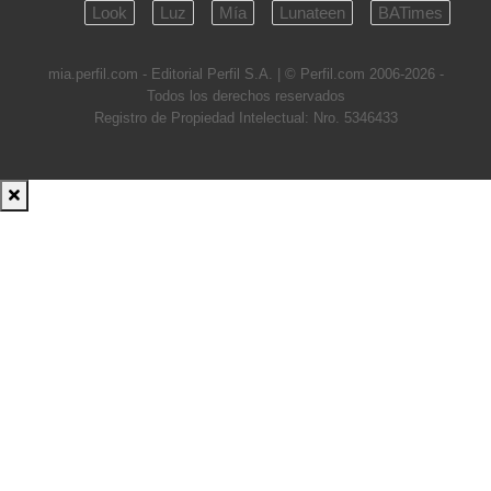
Look
Luz
Mía
Lunateen
BATimes
mia.perfil.com - Editorial Perfil S.A.
| © Perfil.com 2006-2026 -
Todos los derechos reservados
Registro de Propiedad Intelectual: Nro. 5346433