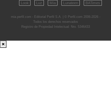
Look
Luz
Mía
Lunateen
BATimes
mia.perfil.com - Editorial Perfil S.A.
| © Perfil.com 2006-2026 -
Todos los derechos reservados
Registro de Propiedad Intelectual: Nro. 5346433