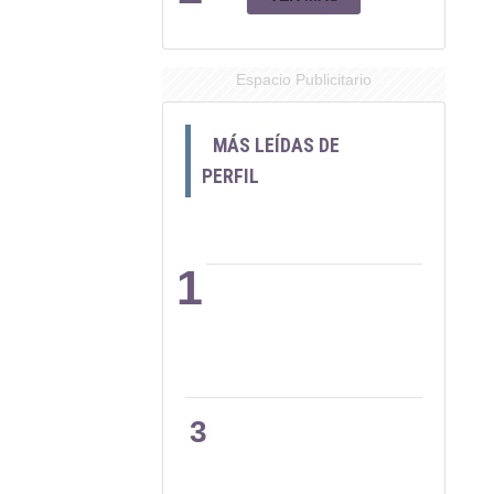
Espacio Publicitario
MÁS LEÍDAS DE
PERFIL
1
2
3