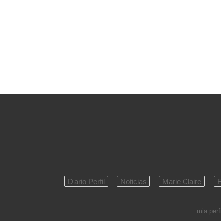
Diario Perfil
Noticias
Marie Claire
F
mia.perfi