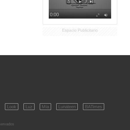
Espacio Publicitario
Look
Luz
Mía
Lunateen
BATimes
eservados