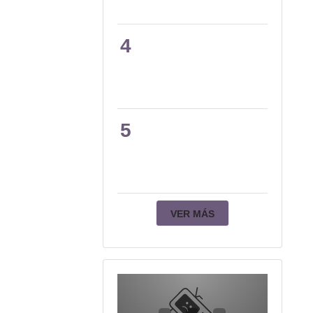
4
5
VER MÁS