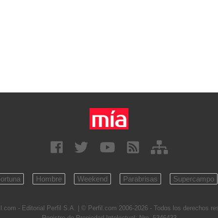
ortuna
Hombre
Weekend
Parabrisas
Supercampo
l.com - Editorial Perfil S.A.
| © Perfil.com 2006-2026 - Todos los derechos r
Registro de Propiedad Intelectual: Nro. 5346433