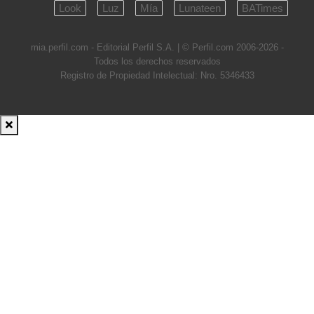
Look
Luz
Mía
Lunateen
BATimes
mia.perfil.com - Editorial Perfil S.A.
| © Perfil.com 2006-2026 -
Todos los derechos reservados
Registro de Propiedad Intelectual: Nro. 5346433