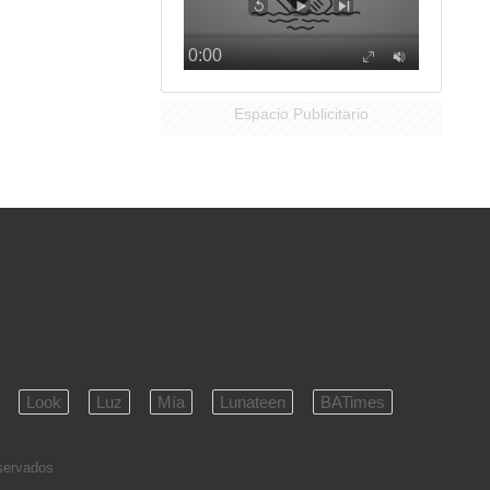
Espacio Publicitario
Look
Luz
Mía
Lunateen
BATimes
eservados