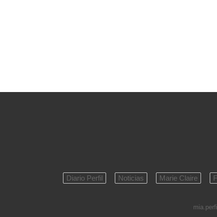
Diario Perfil
Noticias
Marie Claire
F
mia.perfi