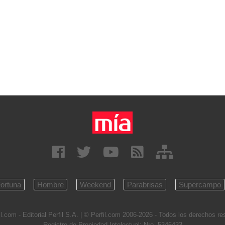
ortuna
Hombre
Weekend
Parabrisas
Supercampo
l.com - Editorial Perfil S.A.
| © Perfil.com 2006-2026 - Todos los derechos r
Registro de Propiedad Intelectual: Nro. 5346433