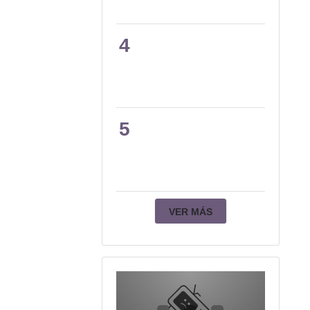
4
5
VER MÁS