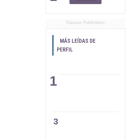
Espacio Publicitario
MÁS LEÍDAS DE
PERFIL
1
2
3