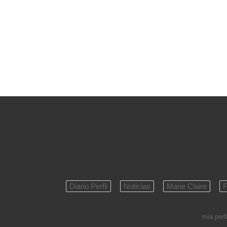
Diario Perfil
Noticias
Marie Claire
F
mia.perfi