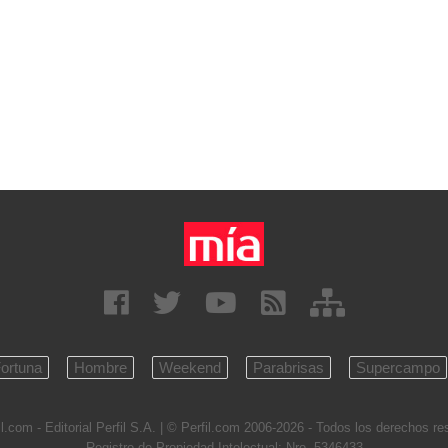
ortuna
Hombre
Weekend
Parabrisas
Supercampo
l.com - Editorial Perfil S.A.
| © Perfil.com 2006-2026 - Todos los derechos r
Registro de Propiedad Intelectual: Nro. 5346433