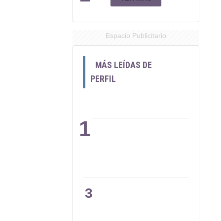
Espacio Publicitario
MÁS LEÍDAS DE
PERFIL
1
2
3