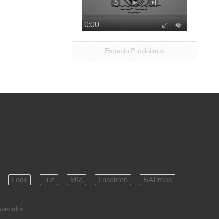
Espacio Publicitario
Look
Luz
Mía
Lunateen
BATimes
eservados