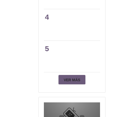
4
5
VER MÁS