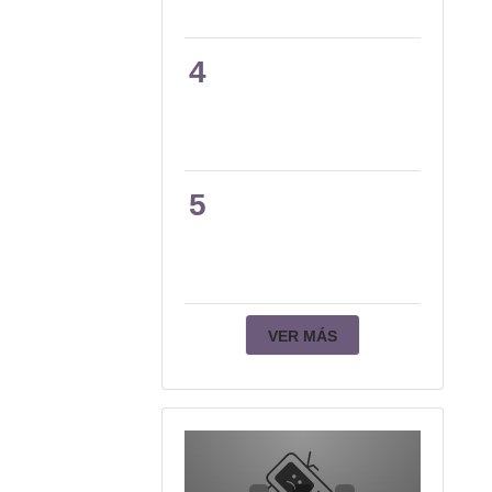
4
5
VER MÁS