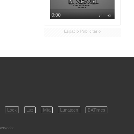
Espacio Publicitario
Look
Luz
Mía
Lunateen
BATimes
eservados