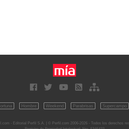
ortuna
Hombre
Weekend
Parabrisas
Supercampo
l.com - Editorial Perfil S.A.
| © Perfil.com 2006-2026 - Todos los derechos r
Registro de Propiedad Intelectual: Nro. 5346433