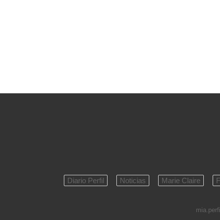
Diario Perfil
Noticias
Marie Claire
F
mia.perfi