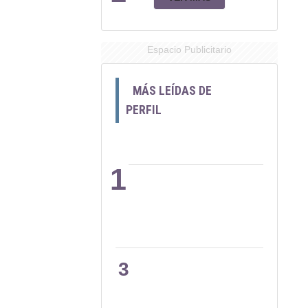
Espacio Publicitario
MÁS LEÍDAS DE
PERFIL
1
2
3