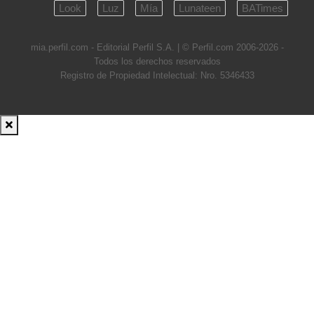
Look
Luz
Mía
Lunateen
BATimes
mia.perfil.com - Editorial Perfil S.A.
| © Perfil.com 2006-2026 -
Todos los derechos reservados
Registro de Propiedad Intelectual: Nro. 5346433