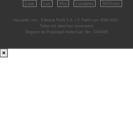
Look
Luz
Mía
Lunateen
BATimes
mia.perfil.com - Editorial Perfil S.A.
| © Perfil.com 2006-2026 -
Todos los derechos reservados
Registro de Propiedad Intelectual: Nro. 5346433