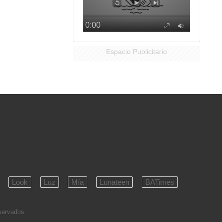
Espacio Publicitario
Look
Luz
Mía
Lunateen
BATimes
eservados