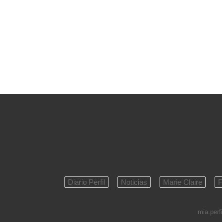
Diario Perfil
Noticias
Marie Claire
F
mia.perfi