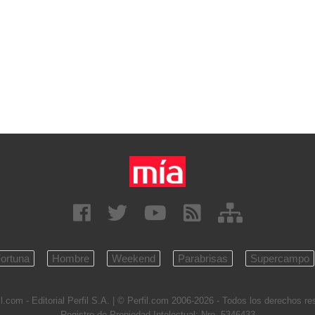
ortuna
Hombre
Weekend
Parabrisas
Supercampo
l.com - Editorial Perfil S.A.
| © Perfil.com 2006-2026 - Todos los derechos r
Registro de Propiedad Intelectual: Nro. 5346433