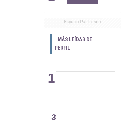
Espacio Publicitario
MÁS LEÍDAS DE
PERFIL
1
2
3