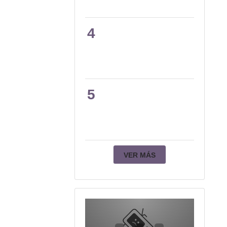
4
5
VER MÁS