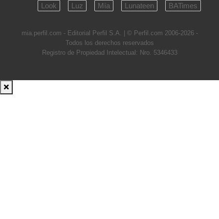
Look
Luz
Mía
Lunateen
BATimes
mia.perfil.com - Editorial Perfil S.A.
| © Perfil.com 2006-2026 -
Todos los derechos reservados
Registro de Propiedad Intelectual: Nro. 5346433