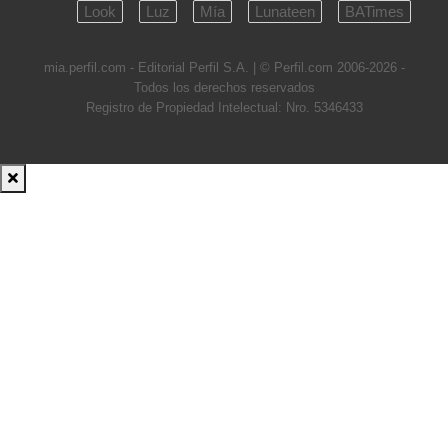
Look
Luz
Mía
Lunateen
BATimes
mia.perfil.com - Editorial Perfil S.A.
| © Perfil.com 2006-2026 -
Todos los derechos reservados
Registro de Propiedad Intelectual: Nro. 5346433