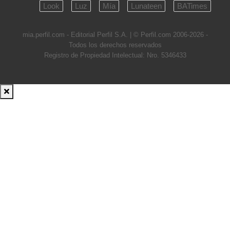
Look
Luz
Mía
Lunateen
BATimes
mia.perfil.com - Editorial Perfil S.A.
| © Perfil.com 2006-2026 -
Todos los derechos reservados
Registro de Propiedad Intelectual: Nro. 5346433