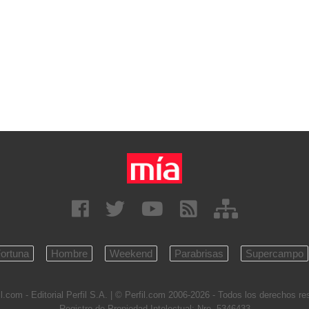
ortuna
Hombre
Weekend
Parabrisas
Supercampo
l.com - Editorial Perfil S.A.
| © Perfil.com 2006-2026 - Todos los derechos r
Registro de Propiedad Intelectual: Nro. 5346433