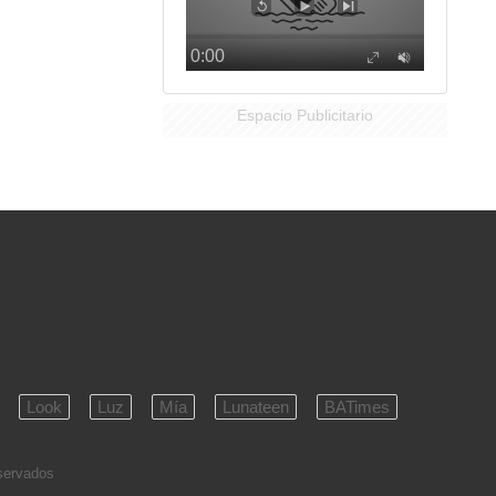
Espacio Publicitario
Look
Luz
Mía
Lunateen
BATimes
eservados