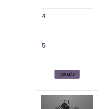
4
5
VER MÁS