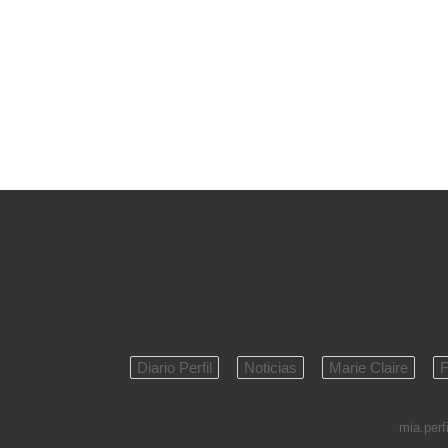
Diario Perfil
Noticias
Marie Claire
F
mia.perfi