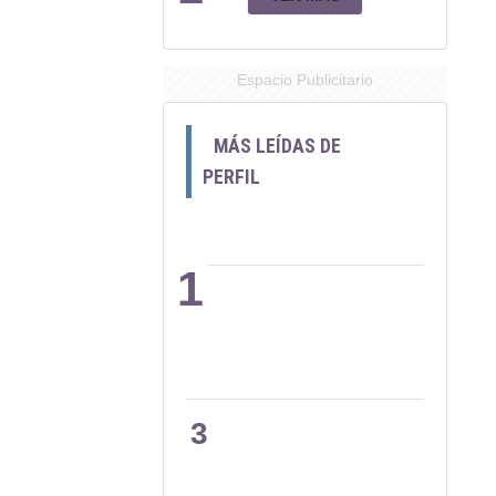
Espacio Publicitario
MÁS LEÍDAS DE
PERFIL
1
2
3