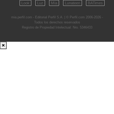
Look
Luz
Mía
Lunateen
BATimes
mia.perfil.com - Editorial Perfil S.A.
| © Perfil.com 2006-2026 -
Todos los derechos reservados
Registro de Propiedad Intelectual: Nro. 5346433