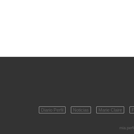
Diario Perfil
Noticias
Marie Claire
F
mia.perfi