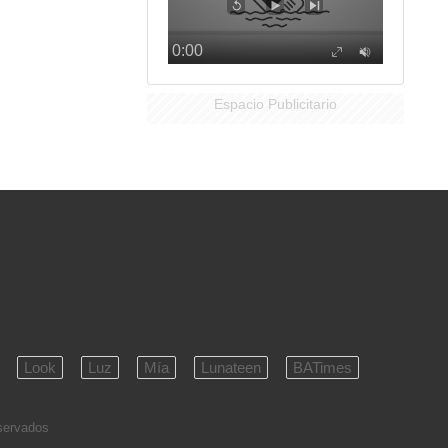
Espacio Publicitario
Look
Luz
Mía
Lunateen
BATimes
eservados