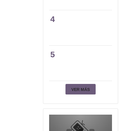
4
5
VER MÁS