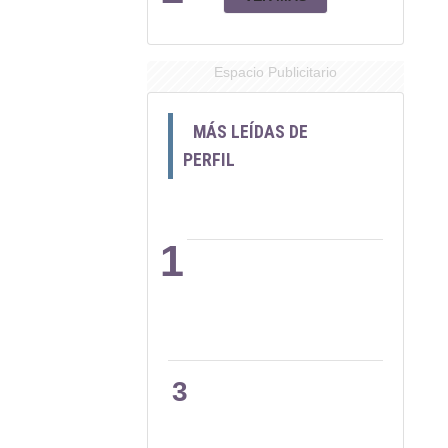
Espacio Publicitario
MÁS LEÍDAS DE
PERFIL
1
2
3