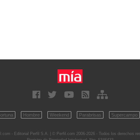
ortuna
Hombre
Weekend
Parabrisas
Supercampo
l.com - Editorial Perfil S.A.
| © Perfil.com 2006-2026 - Todos los derechos r
Registro de Propiedad Intelectual: Nro. 5346433