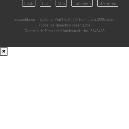
Look
Luz
Mía
Lunateen
BATimes
mia.perfil.com - Editorial Perfil S.A.
| © Perfil.com 2006-2026 -
Todos los derechos reservados
Registro de Propiedad Intelectual: Nro. 5346433