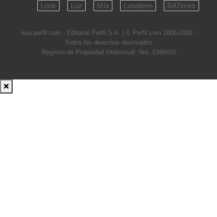
Look
Luz
Mía
Lunateen
BATimes
mia.perfil.com - Editorial Perfil S.A.
| © Perfil.com 2006-2026 -
Todos los derechos reservados
Registro de Propiedad Intelectual: Nro. 5346433