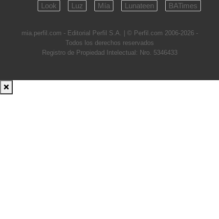
Look
Luz
Mía
Lunateen
BATimes
mia.perfil.com - Editorial Perfil S.A.
| © Perfil.com 2006-2026 -
Todos los derechos reservados
Registro de Propiedad Intelectual: Nro. 5346433