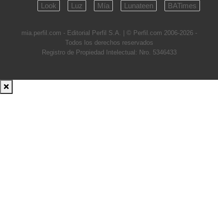
Look
Luz
Mía
Lunateen
BATimes
mia.perfil.com - Editorial Perfil S.A.
| © Perfil.com 2006-2026 -
Todos los derechos reservados
Registro de Propiedad Intelectual: Nro. 5346433