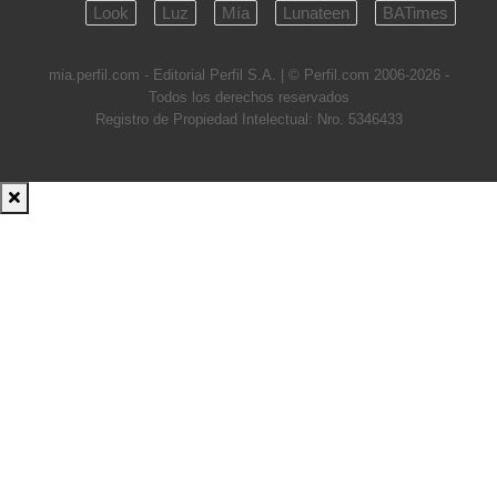
Look
Luz
Mía
Lunateen
BATimes
mia.perfil.com - Editorial Perfil S.A.
| © Perfil.com 2006-2026 -
Todos los derechos reservados
Registro de Propiedad Intelectual: Nro. 5346433