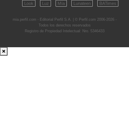
Look
Luz
Mía
Lunateen
BATimes
mia.perfil.com - Editorial Perfil S.A.
| © Perfil.com 2006-2026 -
Todos los derechos reservados
Registro de Propiedad Intelectual: Nro. 5346433