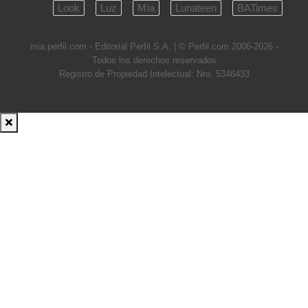
Look
Luz
Mía
Lunateen
BATimes
mia.perfil.com - Editorial Perfil S.A.
| © Perfil.com 2006-2026 -
Todos los derechos reservados
Registro de Propiedad Intelectual: Nro. 5346433