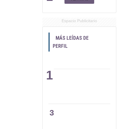
Espacio Publicitario
MÁS LEÍDAS DE
PERFIL
1
2
3