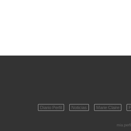
Diario Perfil
Noticias
Marie Claire
F
mia.perfi