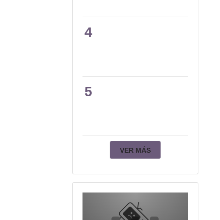
4
5
VER MÁS