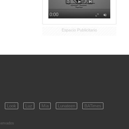
Espacio Publicitario
Look
Luz
Mía
Lunateen
BATimes
eservados