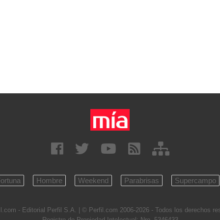
ortuna
Hombre
Weekend
Parabrisas
Supercampo
l.com - Editorial Perfil S.A.
| © Perfil.com 2006-2026 - Todos los derechos r
Registro de Propiedad Intelectual: Nro. 5346433