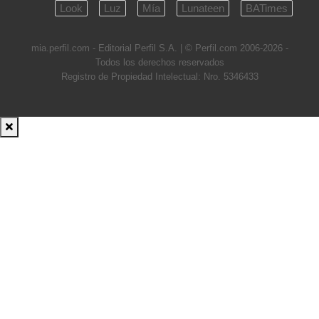
Look
Luz
Mía
Lunateen
BATimes
mia.perfil.com - Editorial Perfil S.A.
| © Perfil.com 2006-2026 -
Todos los derechos reservados
Registro de Propiedad Intelectual: Nro. 5346433