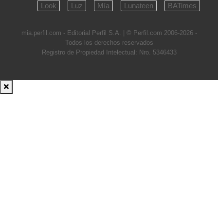
Look
Luz
Mía
Lunateen
BATimes
mia.perfil.com - Editorial Perfil S.A.
| © Perfil.com 2006-2026 -
Todos los derechos reservados
Registro de Propiedad Intelectual: Nro. 5346433