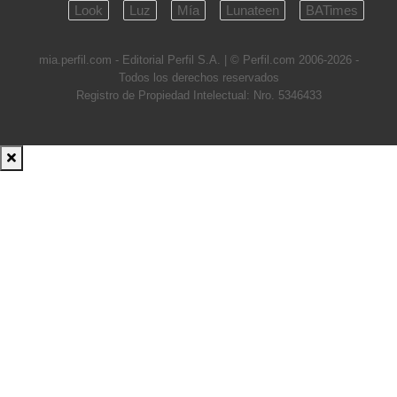
Look
Luz
Mía
Lunateen
BATimes
mia.perfil.com - Editorial Perfil S.A.
| © Perfil.com 2006-2026 -
Todos los derechos reservados
Registro de Propiedad Intelectual: Nro. 5346433