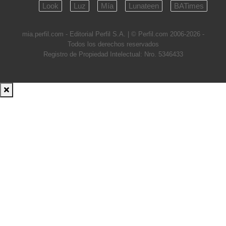
Look
Luz
Mía
Lunateen
BATimes
mia.perfil.com - Editorial Perfil S.A.
| © Perfil.com 2006-2026 -
Todos los derechos reservados
Registro de Propiedad Intelectual: Nro. 5346433