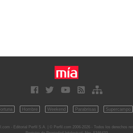
ortuna
Hombre
Weekend
Parabrisas
Supercampo
l.com - Editorial Perfil S.A.
| © Perfil.com 2006-2026 - Todos los derechos r
Registro de Propiedad Intelectual: Nro. 5346433