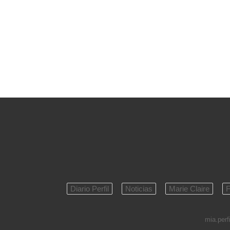
Diario Perfil
Noticias
Marie Claire
F
mia.perfi