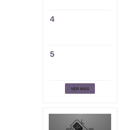
4
5
VER MÁS