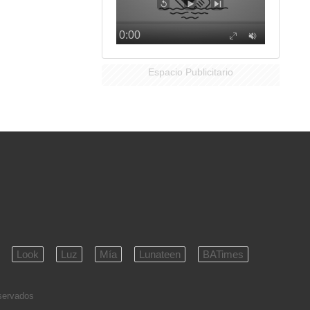
Espacio Publicitario
Look
Luz
Mía
Lunateen
BATimes
eservados