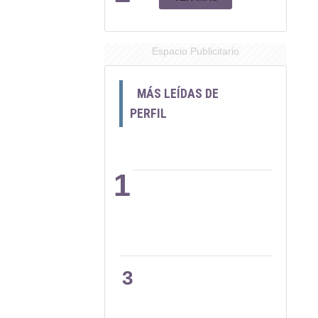
Espacio Publicitario
MÁS LEÍDAS DE
PERFIL
1
2
3