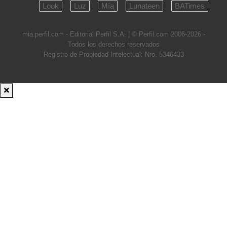
Look
Luz
Mía
Lunateen
BATimes
mia.perfil.com - Editorial Perfil S.A.
| © Perfil.com 2006-2026 -
Todos los derechos reservados
Registro de Propiedad Intelectual: Nro. 5346433