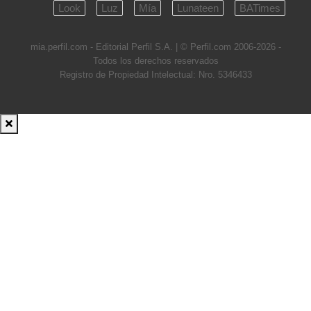
Look
Luz
Mía
Lunateen
BATimes
mia.perfil.com - Editorial Perfil S.A.
| © Perfil.com 2006-2026 -
Todos los derechos reservados
Registro de Propiedad Intelectual: Nro. 5346433