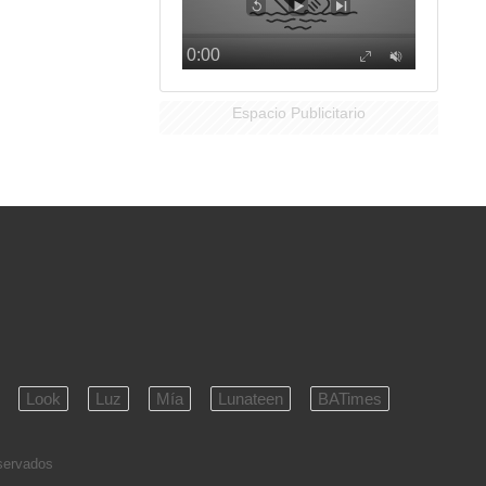
Espacio Publicitario
Look
Luz
Mía
Lunateen
BATimes
eservados