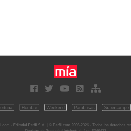
ortuna
Hombre
Weekend
Parabrisas
Supercampo
l.com - Editorial Perfil S.A.
| © Perfil.com 2006-2026 - Todos los derechos r
Registro de Propiedad Intelectual: Nro. 5346433