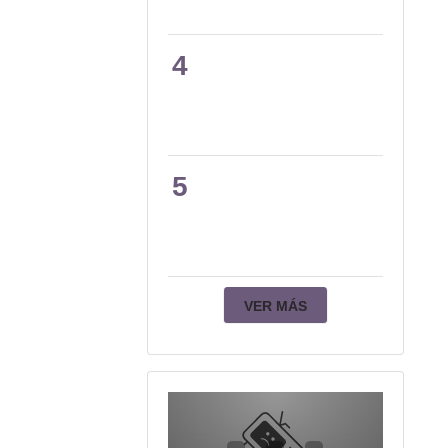
4
5
VER MÁS