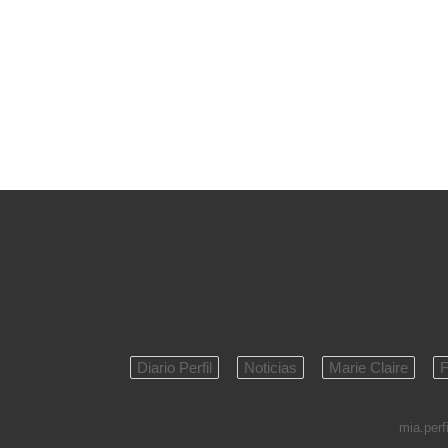
Diario Perfil
Noticias
Marie Claire
F
mia.perfi