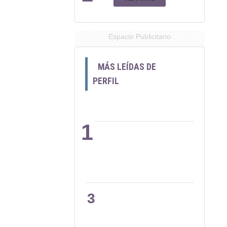
Espacio Publicitario
MÁS LEÍDAS DE
PERFIL
1
2
3