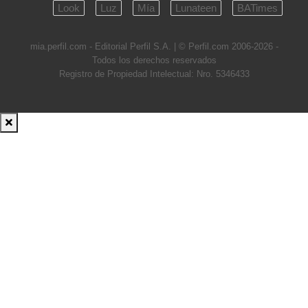
Look
Luz
Mía
Lunateen
BATimes
mia.perfil.com - Editorial Perfil S.A.
| © Perfil.com 2006-2026 -
Todos los derechos reservados
Registro de Propiedad Intelectual: Nro. 5346433