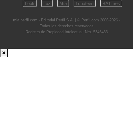
Look
Luz
Mía
Lunateen
BATimes
mia.perfil.com - Editorial Perfil S.A.
| © Perfil.com 2006-2026 -
Todos los derechos reservados
Registro de Propiedad Intelectual: Nro. 5346433