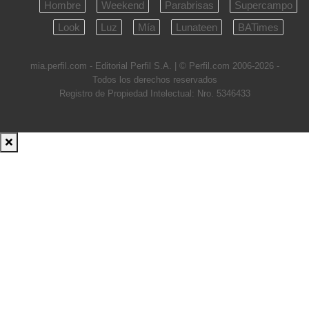
Hombre
Weekend
Parabrisas
Supercampo
Look
Luz
Mía
Lunateen
BATimes
mia.perfil.com - Editorial Perfil S.A.
| © Perfil.com 2006-2026 -
Todos los derechos reservados
Registro de Propiedad Intelectual: Nro. 5346433